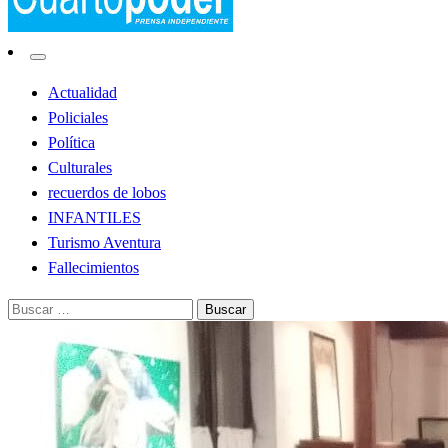
Noticias de Lobos
El Cuarto Poder
Actualidad
Policiales
Política
Culturales
recuerdos de lobos
INFANTILES
Turismo Aventura
Fallecimientos
Buscar: