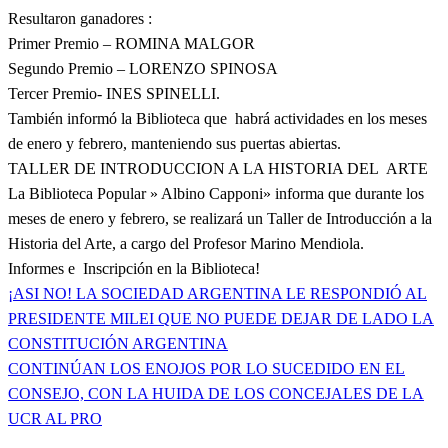
Resultaron ganadores :
Primer Premio – ROMINA MALGOR
Segundo Premio – LORENZO SPINOSA
Tercer Premio- INES SPINELLI.
También informó la Biblioteca que habrá actividades en los meses
de enero y febrero, manteniendo sus puertas abiertas.
TALLER DE INTRODUCCION A LA HISTORIA DEL ARTE
La Biblioteca Popular » Albino Capponi» informa que durante los
meses de enero y febrero, se realizará un Taller de Introducción a la
Historia del Arte, a cargo del Profesor Marino Mendiola.
Informes e Inscripción en la Biblioteca!
Entrada
¡ASI NO! LA SOCIEDAD ARGENTINA LE RESPONDIÓ AL
Navegación
anterior
PRESIDENTE MILEI QUE NO PUEDE DEJAR DE LADO LA
de
CONSTITUCIÓN ARGENTINA
Entrada
CONTINÚAN LOS ENOJOS POR LO SUCEDIDO EN EL
entradas
siguiente
CONSEJO, CON LA HUIDA DE LOS CONCEJALES DE LA
UCR AL PRO