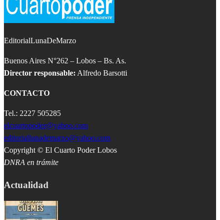
EditorialLunaDeMarzo
Buenos Aires N°262 – Lobos – Bs. As.
Director responsable:
Alfredo Barsotti
CONTACTO
Tel.: 2227 505285
elcuartopoder@yahoo.com
editoriallunademarzo@yahoo.com
Copyright © El Cuarto Poder Lobos
DNRA en trámite
Actualidad