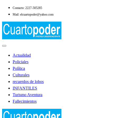
Saltar
Contacto: 2227-505285
al
Mail: elcuartopoder@yahoo.com
contenido
Noticias de Lobos
El Cuarto Poder
Actualidad
Policiales
Política
Culturales
recuerdos de lobos
INFANTILES
Turismo Aventura
Fallecimientos