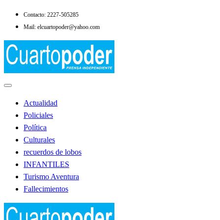
Saltar
Contacto: 2227-505285
al
Mail: elcuartopoder@yahoo.com
contenido
Noticias de Lobos
El Cuarto Poder
Actualidad
Policiales
Política
Culturales
recuerdos de lobos
INFANTILES
Turismo Aventura
Fallecimientos