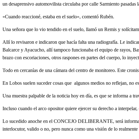
un desaprensivo automovilista circulaba por calle Sarmiento pasadas l
«Cuando reaccioné, estaba en el suelo», comentó Rubén.
Una señora que lo vio tendido en el suelo, llamó un Remis y solícitam
Allí lo revisaron e indicaron que hacía falta una radiografía. Le indic
Balcarce y Ayacucho, allí tampoco funcionaba el equipo de rayos, Bas
brazo con escoriaciones, otros raspones en partes del cuerpo, lo inyect
Todo en cercanías de una cámara del centro de monitoreo. Este cronis
En Lobos suelen suceder cosas que algunos medios no reflejan, no está
Una muestra palpable de la noticia hoy en día, es que se informa a trav
Incluso cuando el arco opositor quiere ejercer su derecho a interpelar,
Lo sucedido anoche en el CONCEJO DELIBERANTE, será informado según 
interlocutor, valido o no, pero nunca como una visión de lo realmente