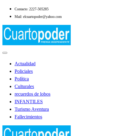
Saltar
Contacto: 2227-505285
al
Mail: elcuartopoder@yahoo.com
contenido
Noticias de Lobos
El Cuarto Poder
Actualidad
Policiales
Política
Culturales
recuerdos de lobos
INFANTILES
Turismo Aventura
Fallecimientos