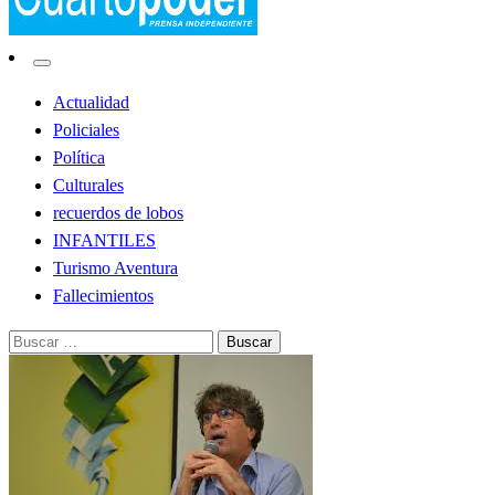
Noticias de Lobos
El Cuarto Poder
Actualidad
Policiales
Política
Culturales
recuerdos de lobos
INFANTILES
Turismo Aventura
Fallecimientos
Buscar: