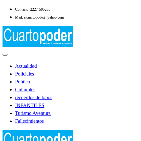
Saltar
Contacto: 2227-505285
al
Mail: elcuartopoder@yahoo.com
contenido
Noticias de Lobos
El Cuarto Poder
Actualidad
Policiales
Política
Culturales
recuerdos de lobos
INFANTILES
Turismo Aventura
Fallecimientos