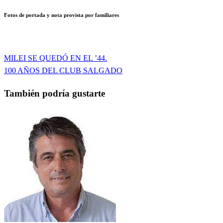
Fotos de portada y nota provista por familiares
Entrada
MILEI SE QUEDÓ EN EL ’44.
Navegación
anterior
Entrada
100 AÑOS DEL CLUB SALGADO
de
siguiente
También podría gustarte
entradas