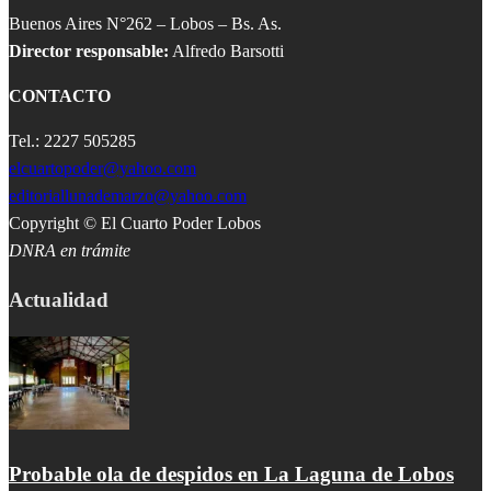
Buenos Aires N°262 – Lobos – Bs. As.
Director responsable:
Alfredo Barsotti
CONTACTO
Tel.: 2227 505285
elcuartopoder@yahoo.com
editoriallunademarzo@yahoo.com
Copyright © El Cuarto Poder Lobos
DNRA en trámite
Actualidad
Probable ola de despidos en La Laguna de Lobos