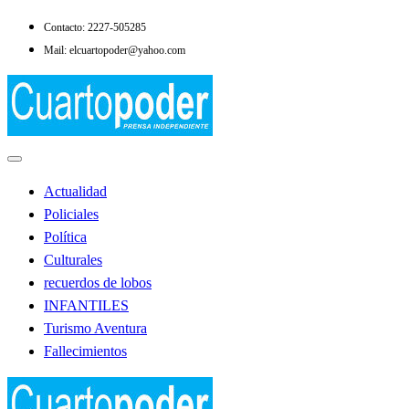
Saltar
Contacto: 2227-505285
al
Mail: elcuartopoder@yahoo.com
contenido
Noticias de Lobos
El Cuarto Poder
Actualidad
Policiales
Política
Culturales
recuerdos de lobos
INFANTILES
Turismo Aventura
Fallecimientos