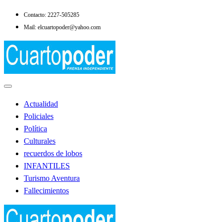
Saltar
Contacto: 2227-505285
al
Mail: elcuartopoder@yahoo.com
contenido
Noticias de Lobos
El Cuarto Poder
Actualidad
Policiales
Política
Culturales
recuerdos de lobos
INFANTILES
Turismo Aventura
Fallecimientos