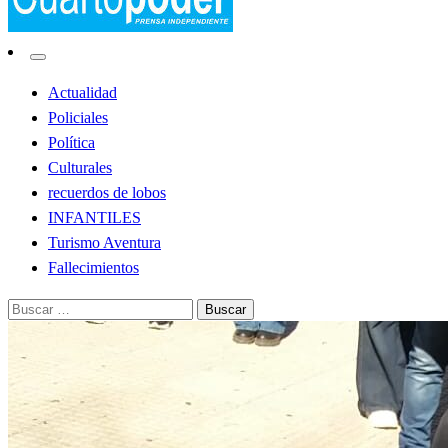
Noticias de Lobos
El Cuarto Poder
Actualidad
Policiales
Política
Culturales
recuerdos de lobos
INFANTILES
Turismo Aventura
Fallecimientos
Buscar: