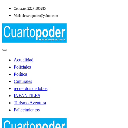
Saltar
Contacto: 2227-505285
al
Mail: elcuartopoder@yahoo.com
contenido
Noticias de Lobos
El Cuarto Poder
Actualidad
Policiales
Política
Culturales
recuerdos de lobos
INFANTILES
Turismo Aventura
Fallecimientos