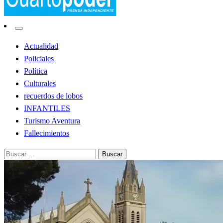
Noticias de Lobos
El Cuarto Poder
Actualidad
Policiales
Política
Culturales
recuerdos de lobos
INFANTILES
Turismo Aventura
Fallecimientos
Buscar: