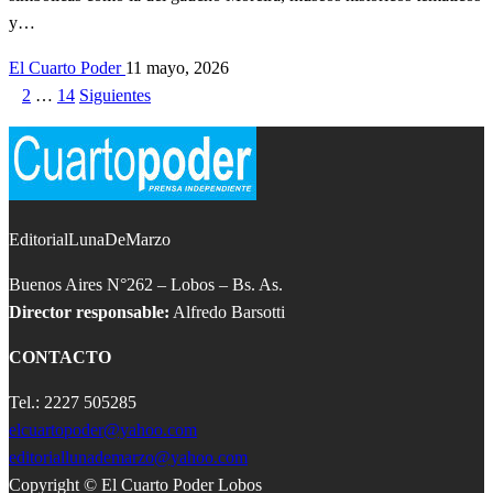
y…
El Cuarto Poder
11 mayo, 2026
1
2
…
14
Siguientes
Paginación
de
entradas
EditorialLunaDeMarzo
Buenos Aires N°262 – Lobos – Bs. As.
Director responsable:
Alfredo Barsotti
CONTACTO
Tel.: 2227 505285
elcuartopoder@yahoo.com
editoriallunademarzo@yahoo.com
Copyright © El Cuarto Poder Lobos