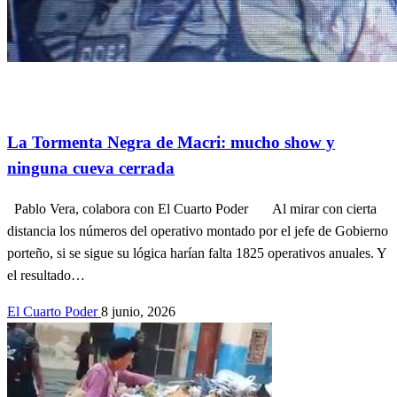
Actualidad
contribuciones de lectores.
Información General
Política
SOCIEDAD
La Tormenta Negra de Macri: mucho show y
ninguna cueva cerrada
Pablo Vera, colabora con El Cuarto Poder Al mirar con cierta
distancia los números del operativo montado por el jefe de Gobierno
porteño, si se sigue su lógica harían falta 1825 operativos anuales. Y
el resultado…
El Cuarto Poder
8 junio, 2026