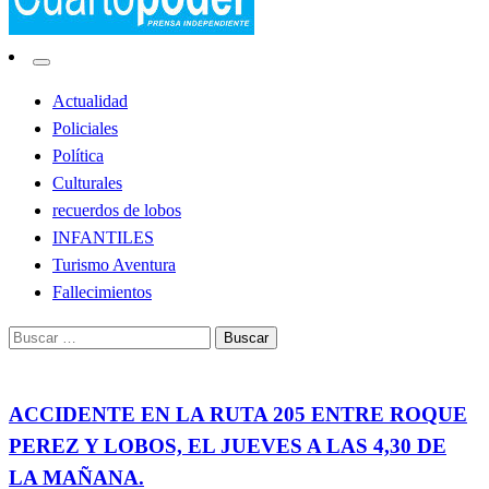
Noticias de Lobos
El Cuarto Poder
Actualidad
Policiales
Política
Culturales
recuerdos de lobos
INFANTILES
Turismo Aventura
Fallecimientos
Buscar:
Accidentes
Policiales
ACCIDENTE EN LA RUTA 205 ENTRE ROQUE
PEREZ Y LOBOS, EL JUEVES A LAS 4,30 DE
LA MAÑANA.