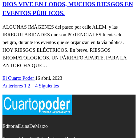
DIOS VIVE EN LOBOS, MUCHOS RIESGOS EN
EVENTOS PÚBLICOS.
ALGUNAS IMÁGENES del paseo por calle ALEM, y las
IRREGULARIDADES que son POTENCIALES fuentes de
peligro, durante los eventos que se organizan en la vía pública.
HOY RIESGOS ELÉCTRICOS. En breve, RIESGOS
BROMATOLÓGICOS. UN PÁRRAFO APARTE, PARA LA
ANTORCHA QUE…
El Cuarto Poder
16 abril, 2023
Anteriores
1
2
3
4
Siguientes
Paginación
de
entradas
EditorialLunaDeMarzo