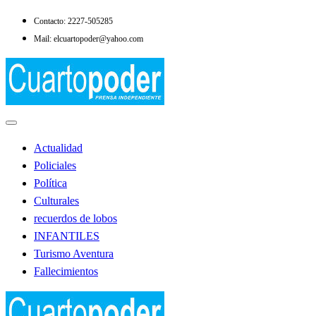
Saltar
Contacto: 2227-505285
al
Mail: elcuartopoder@yahoo.com
contenido
Noticias de Lobos
El Cuarto Poder
Actualidad
Policiales
Política
Culturales
recuerdos de lobos
INFANTILES
Turismo Aventura
Fallecimientos