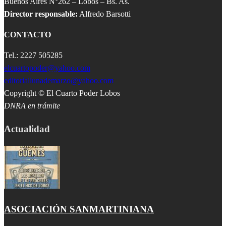
Buenos Aires N°262 – Lobos – Bs. As.
Director responsable:
Alfredo Barsotti
CONTACTO
Tel.: 2227 505285
elcuartopoder@yahoo.com
editoriallunademarzo@yahoo.com
Copyright © El Cuarto Poder Lobos
DNRA en trámite
Actualidad
ASOCIACIÓN SANMARTINIANA