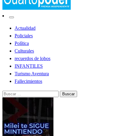
Noticias de Lobos
El Cuarto Poder
Actualidad
Policiales
Política
Culturales
recuerdos de lobos
INFANTILES
Turismo Aventura
Fallecimientos
Buscar: