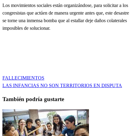
Los movimientos sociales están organizándose, para solicitar a los
congresistas que actúen de manera urgente antes que, este desastre
se torne una inmensa bomba que al estallar deje daños colaterales
imposibles de solucionar.
Entrada
FALLECIMIENTOS
Navegación
anterior
Entrada
LAS INFANCIAS NO SON TERRITORIOS EN DISPUTA
de
siguiente
También podría gustarte
entradas