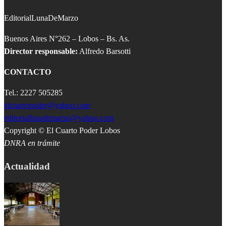
EditorialLunaDeMarzo
Buenos Aires N°262 – Lobos – Bs. As.
Director responsable:
Alfredo Barsotti
CONTACTO
Tel.: 2227 505285
elcuartopoder@yahoo.com
editoriallunademarzo@yahoo.com
Copyright © El Cuarto Poder Lobos
DNRA en trámite
Actualidad