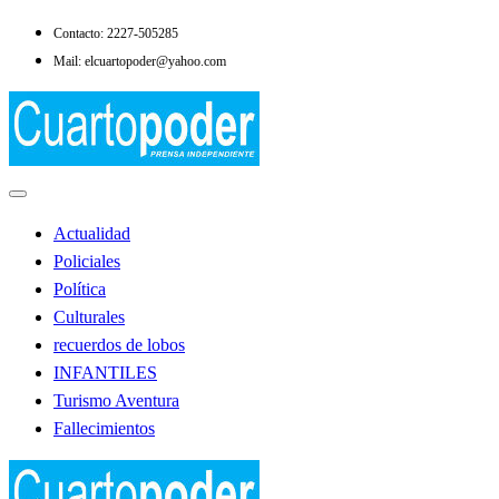
Saltar
Contacto: 2227-505285
al
Mail: elcuartopoder@yahoo.com
contenido
Noticias de Lobos
El Cuarto Poder
Actualidad
Policiales
Política
Culturales
recuerdos de lobos
INFANTILES
Turismo Aventura
Fallecimientos