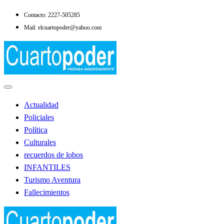
Saltar
Contacto: 2227-505285
al
Mail: elcuartopoder@yahoo.com
contenido
Noticias de Lobos
El Cuarto Poder
Actualidad
Policiales
Política
Culturales
recuerdos de lobos
INFANTILES
Turismo Aventura
Fallecimientos