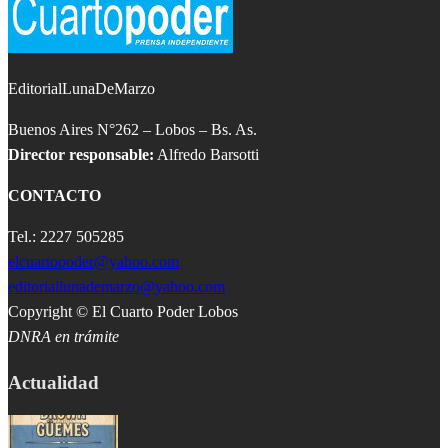
EditorialLunaDeMarzo
Buenos Aires N°262 – Lobos – Bs. As.
Director responsable:
Alfredo Barsotti
CONTACTO
Tel.: 2227 505285
elcuartopoder@yahoo.com
editoriallunademarzo@yahoo.com
Copyright © El Cuarto Poder Lobos
DNRA en trámite
Actualidad