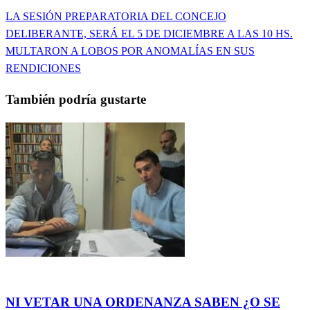
Entrada
LA SESIÓN PREPARATORIA DEL CONCEJO
Navegación
anterior
DELIBERANTE, SERÁ EL 5 DE DICIEMBRE A LAS 10 HS.
de
Entrada
MULTARON A LOBOS POR ANOMALÍAS EN SUS
siguiente
RENDICIONES
entradas
También podría gustarte
Actualidad
NI VETAR UNA ORDENANZA SABEN ¿O SE